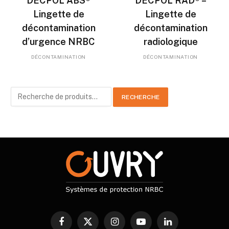
DECPOL ABS®
DECPOL RAD® –
Lingette de
Lingette de
décontamination
décontamination
d’urgence NRBC
radiologique
DÉCONTAMINATION
DÉCONTAMINATION
Recherche
RECHERCHE
pour :
Facebook
X
Instagram
YouTube
LinkedIn