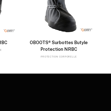
LIRE LA SUITE
RBC
OBOOTS® Surbottes Butyle
Protection NRBC
E
PROTECTION CORPORELLE