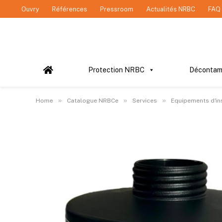
Ouvry
Références
Pressroom
Actualités NRBC
FAQ
Protection NRBC
Décontam
»
»
»
Home
Catalogue NRBCe
Services
Equipements d'in