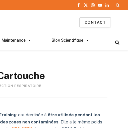
Facebook
X
Instagram
YouTube
LinkedIn
(Twitter)
CONTACT
Maintenance
Blog Scientifique
Cartouche
ECTION RESPIRATOIRE
Training
est destinée à
être utilisée pendant les
 des zones non contaminées
. Elle a le même poids