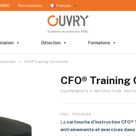
 NRBC
Recrutement
Français
ination
Détection
Formations
»
struction
CFO® Training Cartouche
CFO® Training 
EQUIPEMENTS D'INSTRUCTION
PROT
UGS :
751000AA
La
cartouche d’instruction CFO® 
entrainements et exercices dans