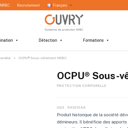
 NRBC
Recrutement
Français
ination
Détection
Formations
»
porelle
OCPU® Sous-vêtement NRBC
OCPU® Sous-v
PROTECTION CORPORELLE
UGS :
540210AA
Produit historique de la société dé
démineurs. Il bénéficie des apports