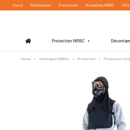
Ouvry
Références
Pressroom
Actualités NRBC
FAQ
Protection NRBC
Décontam
»
»
»
Home
Catalogue NRBCe
Protection
Protection cor