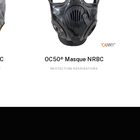
LIRE LA SUITE
BC
OC50® Masque NRBC
E
PROTECTION RESPIRATOIRE