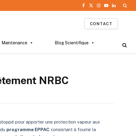
Facebook
X
Instagram
YouTube
LinkedIn
(Twitter)
CONTACT
Maintenance
Blog Scientifique
êtement NRBC
veloppé pour apporter une protection vapeur aux
 du
programme EPPAC
consistant à fournir la