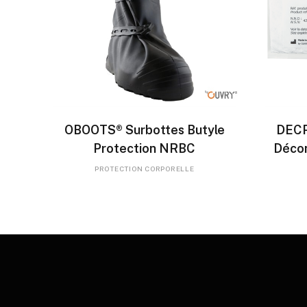
LIRE LA SUITE
OBOOTS® Surbottes Butyle
DECP
Protection NRBC
Décon
PROTECTION CORPORELLE