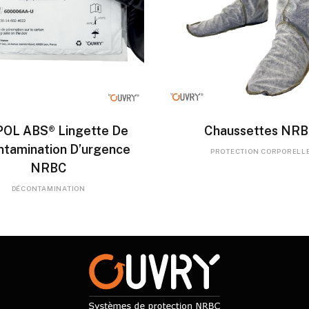
LIRE LA SUITE
LIRE LA SUITE
OL ABS® Lingette De
Chaussettes NR
tamination D’urgence
PROTECTION CORPORELL
NRBC
DÉCONTAMINATION