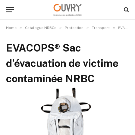
»
»
»
»
Home
Catalogue NRBCe
Protection
Transport
EVACOPS® Sac d’évacuation de victime contaminée NRBC
EVACOPS® Sac
d’évacuation de victime
contaminée NRBC