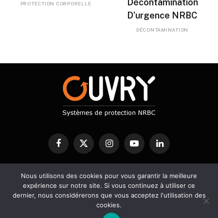
Décontamination
PROTECTION CORPORELLE
D’urgence NRBC
DÉCONTAMINATION
Facebook
X
Instagram
YouTube
LinkedIn
(Twitter)
Nous utilisons des cookies pour vous garantir la meilleure
PROTECTION NRBC
DECONTAMINATION
DETECTION
expérience sur notre site. Si vous continuez à utiliser ce
SERVICES
BLOG
dernier, nous considérerons que vous acceptez l'utilisation des
cookies.
© 2026 Ouvry - Designed by A2Développement -
Mentions légales
-