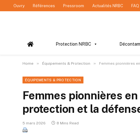
Ouvry
Références
Pressroom
Actualités NRBC
FAQ
Protection NRBC
Décontam
»
»
Home
Équipements & Protection
Femmes pionnières en N
ÉQUIPEMENTS & PROTECTION
Femmes pionnières en N
protection et la défens
5 mars 2026
8 Mins Read