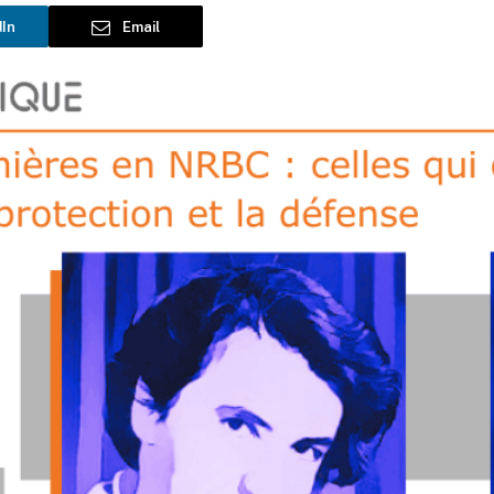
dIn
Email