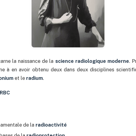
arne la naissance de la
science radiologique moderne
. 
ne à en avoir obtenu deux dans deux disciplines scientifi
onium
et le
radium
.
NRBC
amentale de la
radioactivité
bases de la
radioprotection