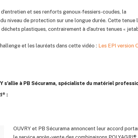
 d’entretien et ses renforts genoux-fessiers-coudes, la
du niveau de protection sur une longue durée. Cette tenue 
e déchets plastiques, contrairement à d’autres tenues « jetab
challenge et les lauréats dans cette vidéo :
Les EPI version
 s’allie à PB Sécurama, spécialiste du matériel professio
I® :
OUVRY et PB Sécurama annoncent leur accord portant
le service après-vente des combinaisons POLYAGRI®