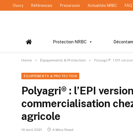
Ouvry
Références
Pressroom
Actualités NRBC
FAQ
Protection NRBC
Décontam
»
»
Home
Équipements & Protection
Polyagri® : l’EPI vers
ÉQUIPEMENTS & PROTECTION
Polyagri® : l’EPI versi
commercialisation che
agricole
14 avril 2021
4 Mins Read