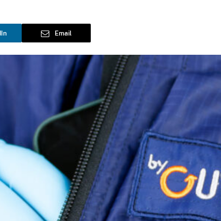
dIn
Email