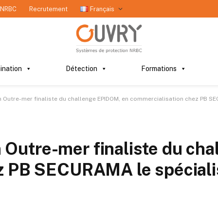
 NRBC
Recrutement
Français
ination
Détection
Formations
ion Outre-mer finaliste du challenge EPIDOM, en commercialisation chez PB S
on Outre-mer finaliste du c
z PB SECURAMA le spécialis