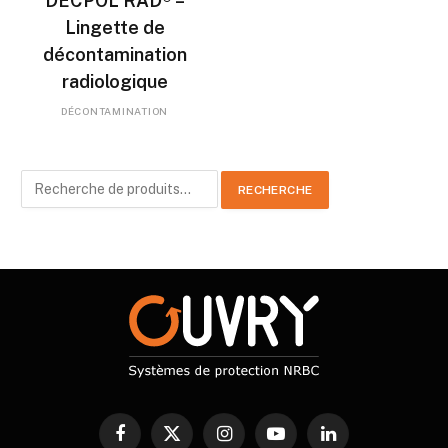
DECPOL RAD® –
Lingette de
décontamination
radiologique
DÉCONTAMINATION
Recherche
RECHERCHE
pour :
Facebook
X
Instagram
YouTube
LinkedIn