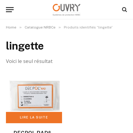
»
»
Home
Catalogue NRBCe
Produits identifiés “lingette”
lingette
Voici le seul résultat
LIRE LA SUITE