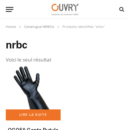
»
»
Home
Catalogue NRBCe
Produits identifiés “nrbc”
nrbc
Voici le seul résultat
LIRE LA SUITE