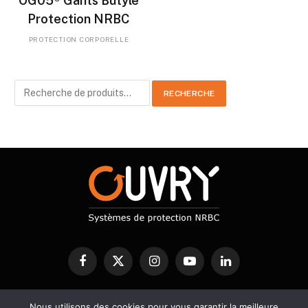
OG05® Gants Butyle
Protection NRBC
PROTECTION CORPORELLE
Recherche
RECHERCHE
pour :
Facebook
X
Instagram
YouTube
LinkedIn
(Twitter)
PROTECTION NRBC
Nous utilisons des cookies pour vous garantir la meilleure
DECONTAMINATION
DETECTION