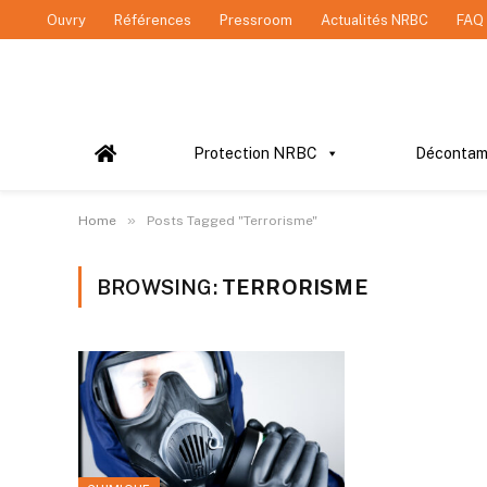
Ouvry
Références
Pressroom
Actualités NRBC
FAQ
Protection NRBC
Décontam
»
Home
Posts Tagged "Terrorisme"
BROWSING:
TERRORISME