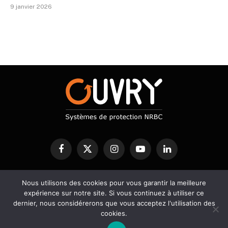
9 janvier 2026
Facebook
X
Instagram
YouTube
LinkedIn
(Twitter)
Nous utilisons des cookies pour vous garantir la meilleure
PROTECTION NRBC
DECONTAMINATION
DETECTION
expérience sur notre site. Si vous continuez à utiliser ce
SERVICES
BLOG
dernier, nous considérerons que vous acceptez l'utilisation des
cookies.
© 2026 Ouvry - Designed by A2Développement -
Mentions légales
-