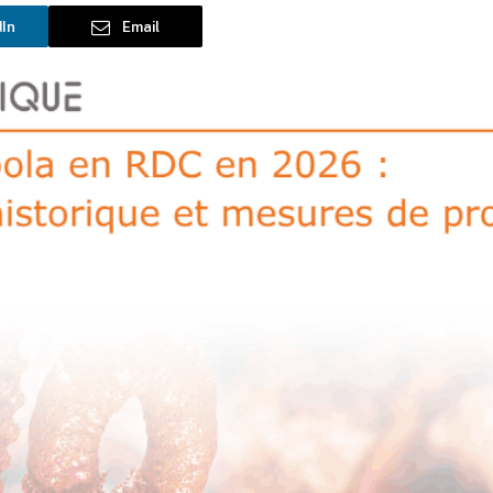
dIn
Email