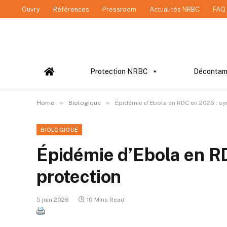
Ouvry
Références
Pressroom
Actualités NRBC
FAQ
Protection NRBC
Décontam
»
»
Home
Biologique
Épidémie d’Ebola en RDC en 2026 : s
BIOLOGIQUE
Épidémie d’Ebola en R
protection
5 juin 2026
10 Mins Read