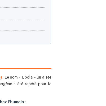
és
. Le nom « Ebola » lui a été
thogène a été repéré pour la
 chez l’humain
: